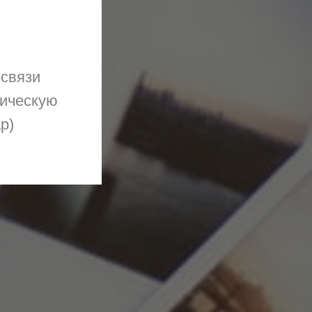
освязи
гическую
р)