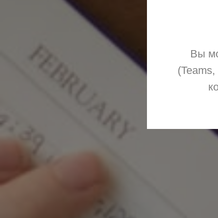
Вы мо
(Teams,
к